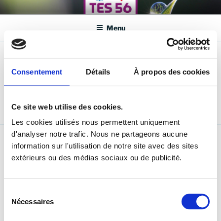
Aller
TECHNIQUES ENERGIES
Votre spécialiste en SAV Chauffage/climatisation et énergies
au
renouvelables dans le Morbihan
SOLUTIONS 56 – TES 56
Menu
contenu
principal
MISE EN SERVICE / MISE AU POINT
Consentement
Détails
À propos des cookies
Mise en service et réglages de vos équipements et
installations.
Ce site web utilise des cookies.
Les cookies utilisés nous permettent uniquement
d'analyser notre trafic. Nous ne partageons aucune
information sur l'utilisation de notre site avec des sites
extérieurs ou des médias sociaux ou de publicité.
A VOTRE SERVICE
Pour toute question, n’hésitez pas à nous contacter via
le formulaire de contact ou directement par téléphone
Sélection
Nécessaires
au 06 07 08 58 89.
du
consentement